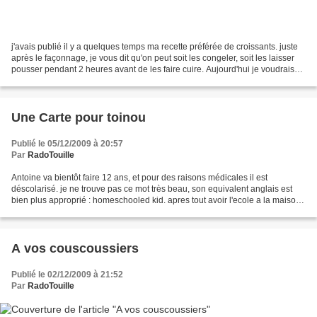
j'avais publié il y a quelques temps ma recette préférée de croissants. juste
après le façonnage, je vous dit qu'on peut soit les congeler, soit les laisser
pousser pendant 2 heures avant de les faire cuire. Aujourd'hui je voudrais
vous montrer les étapes...
Une Carte pour toinou
Publié le 05/12/2009 à 20:57
Par
RadoTouille
Antoine va bientôt faire 12 ans, et pour des raisons médicales il est
déscolarisé. je ne trouve pas ce mot très beau, son equivalent anglais est
bien plus approprié : homeschooled kid. apres tout avoir l'ecole a la maison
c'est sympa comme concept. d'ailleurs...
A vos couscoussiers
Publié le 02/12/2009 à 21:52
Par
RadoTouille