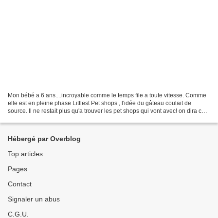
Mon bébé a 6 ans....incroyable comme le temps file a toute vitesse. Comme
elle est en pleine phase Littlest Pet shops , l'idée du gâteau coulait de
source. Il ne restait plus qu'a trouver les pet shops qui vont avec! on dira ce
qu'on voudra mais moi je...
Hébergé par Overblog
Top articles
Pages
Contact
Signaler un abus
C.G.U.