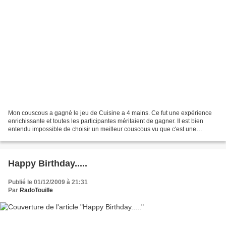
Mon couscous a gagné le jeu de Cuisine a 4 mains. Ce fut une expérience
enrichissante et toutes les participantes méritaient de gagner. Il est bien
entendu impossible de choisir un meilleur couscous vu que c'est une
question de goûts, d'habitudes, et...
Happy Birthday.....
Publié le 01/12/2009 à 21:31
Par
RadoTouille