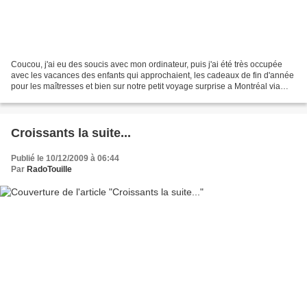
Coucou, j'ai eu des soucis avec mon ordinateur, puis j'ai été très occupée
avec les vacances des enfants qui approchaient, les cadeaux de fin d'année
pour les maîtresses et bien sur notre petit voyage surprise a Montréal via
New York. j'ai hâté de découvrir...
Croissants la suite...
Publié le 10/12/2009 à 06:44
Par
RadoTouille