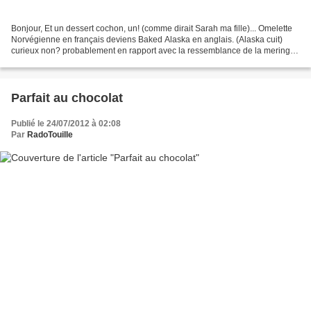
Bonjour, Et un dessert cochon, un! (comme dirait Sarah ma fille)... Omelette
Norvégienne en français deviens Baked Alaska en anglais. (Alaska cuit)
curieux non? probablement en rapport avec la ressemblance de la meringue
avec un iceberg ou des glaciers?...
Parfait au chocolat
Publié le 24/07/2012 à 02:08
Par
RadoTouille