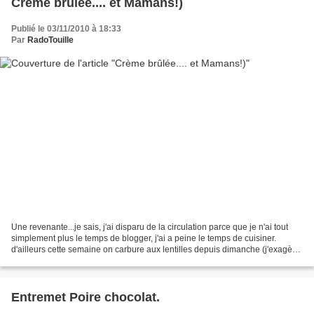
Crème brûlée.... et Mamans!)
Publié le 03/11/2010 à 18:33
Par
RadoTouille
Une revenante...je sais, j'ai disparu de la circulation parce que je n'ai tout
simplement plus le temps de blogger, j'ai a peine le temps de cuisiner.
d'ailleurs cette semaine on carbure aux lentilles depuis dimanche (j'exagère
a peine un petit peu )...
Entremet Poire chocolat.