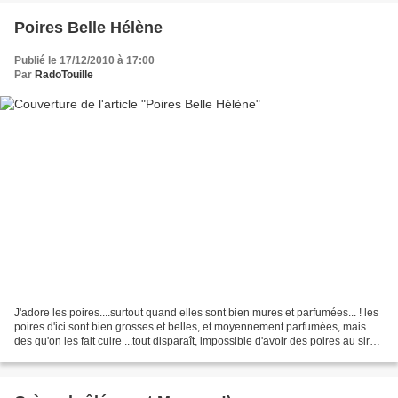
Poires Belle Hélène
Publié le 17/12/2010 à 17:00
Par
RadoTouille
J'adore les poires....surtout quand elles sont bien mures et parfumées... ! les
poires d'ici sont bien grosses et belles, et moyennement parfumées, mais
des qu'on les fait cuire ...tout disparaît, impossible d'avoir des poires au sirop
qui ont du goût....