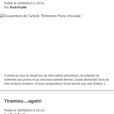
Publié le 22/09/2010 à 18:51
Par
RadoTouille
Comme je vous le disait lors de mon article précédant, j'ai préparé un
entremet aux poires et au chocolat samedi dernier. j'avais demandé l'avis de
mes lecteurs assidus, et leurs propositions m'ont donné pas mal d'idées. La
poire a gagné, et le chocolat...
Tiramisu....again!
Publié le 19/09/2010 à 20:14