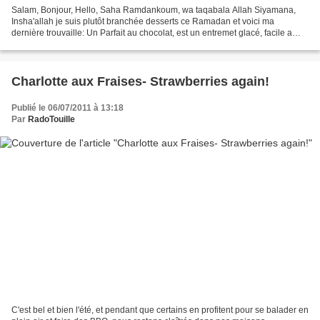
Salam, Bonjour, Hello, Saha Ramdankoum, wa taqabala Allah Siyamana,
Insha'allah je suis plutôt branchée desserts ce Ramadan et voici ma
dernière trouvaille: Un Parfait au chocolat, est un entremet glacé, facile a
faire et complètement décadant! une recette...
Charlotte aux Fraises- Strawberries again!
Publié le 06/07/2011 à 13:18
Par
RadoTouille
C'est bel et bien l'été, et pendant que certains en profitent pour se balader en