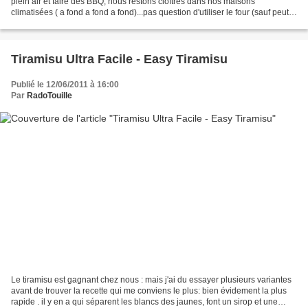
plein air et faire des BBQ, nous restons cloîtrés dans nos maisons
climatisées ( a fond a fond a fond)...pas question d'utiliser le four (sauf peut
etre pour un mouscoutchou...
Tiramisu Ultra Facile - Easy Tiramisu
Publié le 12/06/2011 à 16:00
Par
RadoTouille
Le tiramisu est gagnant chez nous : mais j'ai du essayer plusieurs variantes
avant de trouver la recette qui me conviens le plus: bien évidement la plus
rapide . il y en a qui séparent les blancs des jaunes, font un sirop et une