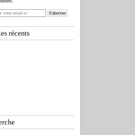
publiés.
les récents
erche