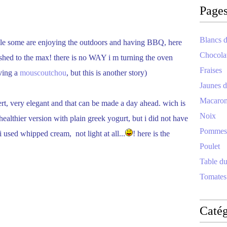
Page
Blancs d
ile some are enjoying the outdoors and having BBQ, here
Chocola
hed to the max! there is no WAY i m turning the oven
Fraises
aving a
mouscoutchou
, but this is another story)
Jaunes d
Macaro
sert, very elegant and that can be made a day ahead. wich is
Noix
healthier version with plain greek yogurt, but i did not have
Pommes
 i used whipped cream, not light at all...
! here is the
Poulet
Table d
Tomates
Catég