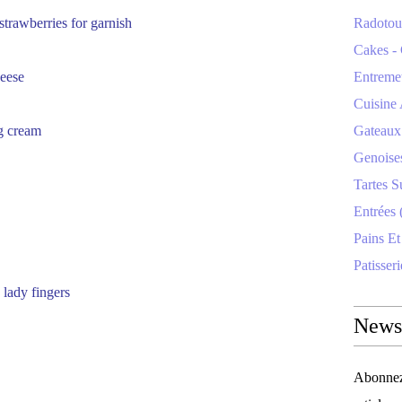
strawberries for garnish
Radotoui
Cakes - 
eese
Entremet
Cuisine 
g cream
Gateaux 
Genoise
Tartes S
Entrées 
Pains Et
Patisseri
-
lady fingers
Newsl
Abonnez-