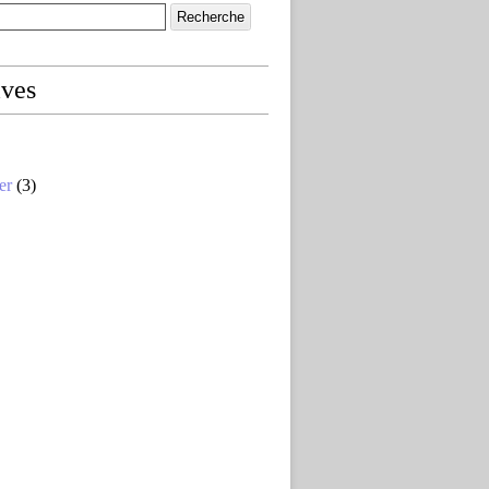
ives
er
(3)