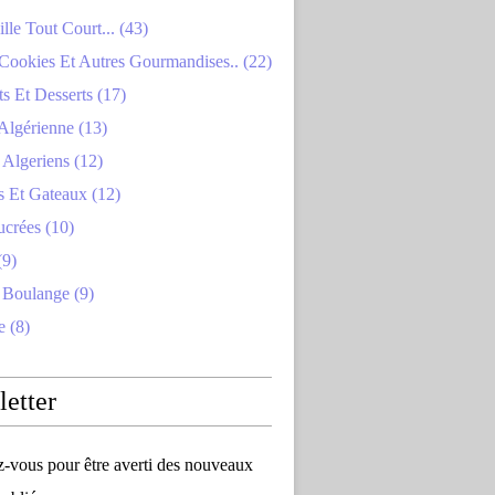
lle Tout Court... (43)
Cookies Et Autres Gourmandises.. (22)
s Et Desserts (17)
Algérienne (13)
Algeriens (12)
s Et Gateaux (12)
ucrées (10)
(9)
 Boulange (9)
e (8)
etter
vous pour être averti des nouveaux