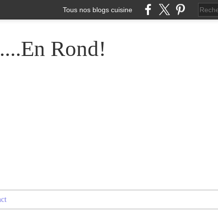
Tous nos blogs cuisine
....En Rond!
ct