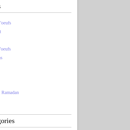
s
'oeufs
t
'oeufs
ns
u Ramadan
ories