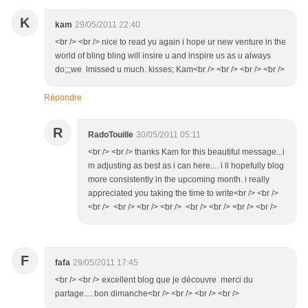
K
kam
29/05/2011 22:40
<br /> <br /> nice to read yu again i hope ur new venture in the
world of bling bling will insire u and inspire us as u always
do;;;we lmissed u much. kisses; Kam<br /> <br /> <br /> <br />
Répondre
R
RadoTouille
30/05/2011 05:11
<br /> <br /> thanks Kam for this beautiful message...i
m adjusting as best as i can here.... i ll hopefully blog
more consistently in the upcoming month. i really
appreciated you taking the time to write<br /> <br />
<br /> <br /> <br /> <br /> <br /> <br /> <br /> <br />
F
fafa
29/05/2011 17:45
<br /> <br /> excellent blog que je découvre merci du
partage.... bon dimanche<br /> <br /> <br /> <br />