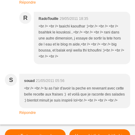
Répondre
R
RadoTouille
29/05/2011 18:35
<br /> <br /> taaichi kaouthar :)<br /> <br /> <br />
bsahtek le kouskssi...<br /> <br /> <br /> rani dans
une autre dimension, j essaye de sortir la tete hors
de l eau et le blog m aide,<br /> <br /> <br /> big
boussa, et balak enji wella thi tchoufini :)<br /> <br />
<br /> <br />
S
souad
21/05/2011 05:56
<br /> <br /> tu as l'air d'avoir la peche en revenant avec cette
belle recette aux fraises :) et voilà que je raconte des salades
:) bientot minuit je suis inspiré lol<br /> <br /> <br /> <br />
Répondre