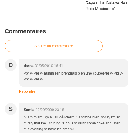
Commentaires
Ajouter un commentaire
D
darna
31/05/2010 16:41
<br /> <br /> humm j'en prendrais bien une coupe!<br /> <br />
<br /> <br />
Répondre
S
Samia
12/09/2009 23:18
Miam miam...ça a l'air délicieux. Ça tombe bien, today I'm so
thirsty that the 1st thing I'll do is to drink some coke and later
this evening to have ice cream!