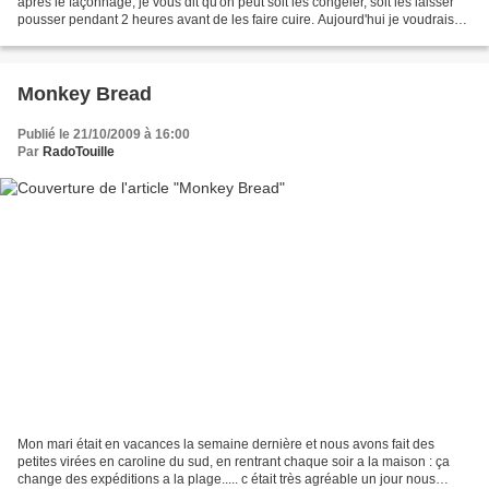
après le façonnage, je vous dit qu'on peut soit les congeler, soit les laisser
pousser pendant 2 heures avant de les faire cuire. Aujourd'hui je voudrais
vous montrer les étapes...
Monkey Bread
Publié le 21/10/2009 à 16:00
Par
RadoTouille
Mon mari était en vacances la semaine dernière et nous avons fait des
petites virées en caroline du sud, en rentrant chaque soir a la maison : ça
change des expéditions a la plage..... c était très agréable un jour nous