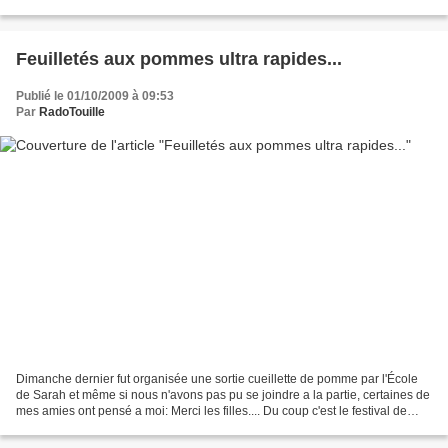
avons emmené les enfants au Zoo...
Feuilletés aux pommes ultra rapides...
Publié le 01/10/2009 à 09:53
Par
RadoTouille
Dimanche dernier fut organisée une sortie cueillette de pomme par l'École
de Sarah et même si nous n'avons pas pu se joindre a la partie, certaines de
mes amies ont pensé a moi: Merci les filles.... Du coup c'est le festival de
pommes, tartes, crumbles,...