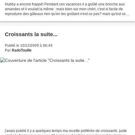
Hubby a encore frappé! Pendant ces vacances il a goûté une brioche aux
amandes et il voulait la même : mais bien sur mon chéri, c'est si facile de
reproduire des gâteaux rien qu'en les goûtant n'est ce pas? mais qu'est ce
que je raconte, qui a besoin...
Croissants la suite...
Publié le 10/12/2009 à 06:44
Par
RadoTouille
j'avais publié il y a quelques temps ma recette préférée de croissants. juste