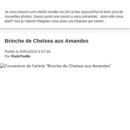
Je vous ressors une vieille recette car j'en ai fais aujourd'hui et donc pris de
nouvelles photos. j'avais aussi une souris a vous présenter... alors elle vous
plait? moi je l'adore! Régalez vous avec ces Oranais qui valent
définitivement le détour Mon...
Brioche de Chelsea aux Amandes
Publié le 05/01/2010 à 07:48
Par
RadoTouille