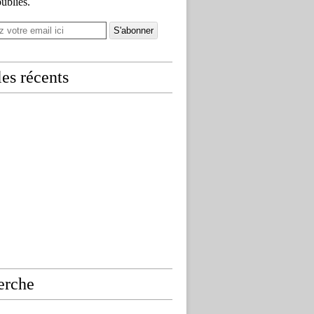
publiés.
les récents
erche