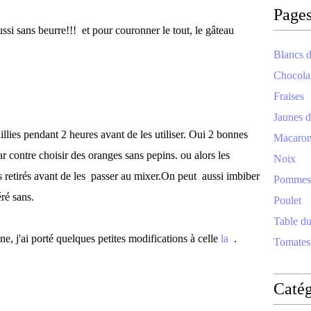
Page
ssi sans beurre!!! et pour couronner le tout, le gâteau
Blancs d
Chocola
Fraises
Jaunes d
illies pendant 2 heures avant de les utiliser. Oui 2 bonnes
Macaro
par contre choisir des oranges sans pepins. ou alors les
Noix
s retirés avant de les passer au mixer.On peut aussi
imbiber
Pommes
éré sans.
Poulet
Table d
ine, j'ai porté quelques petites modifications à celle
la
.
Tomates
Catég