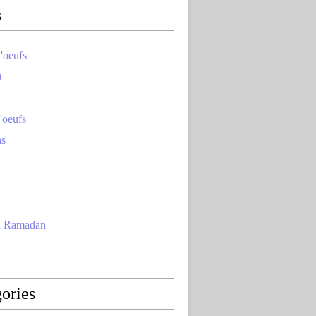
s
'oeufs
t
'oeufs
ns
u Ramadan
ories