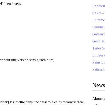
l" bien lavées
Radotoui
Cakes - 
Entremet
Cuisine 
Gateaux 
Genoise
Tartes S
Entrées 
er pour une version sans gluten pure)
Pains Et
Patisseri
Newsl
Abonnez-
ucher)
les mettre dans une casserole et les recouvrir d'eau