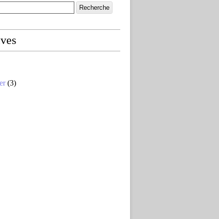
ives
er
(3)