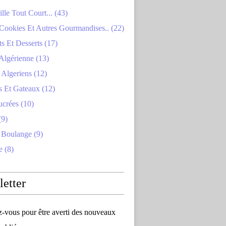
lle Tout Court... (43)
Cookies Et Autres Gourmandises.. (22)
s Et Desserts (17)
Algérienne (13)
Algeriens (12)
s Et Gateaux (12)
ucrées (10)
(9)
 Boulange (9)
e (8)
etter
vous pour être averti des nouveaux