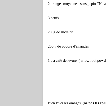
2 oranges moyennes sans pepins"Nave
3 oeufs
200g de sucre fin
250 g de poudre d'amandes
1 c a café de levure ( arrow root powd
Bien laver les oranges,
(ne pas les épl