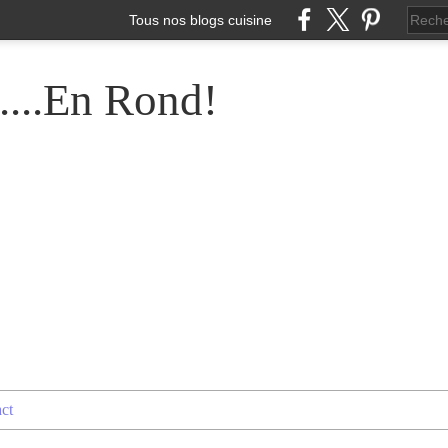
Tous nos blogs cuisine
....En Rond!
ct