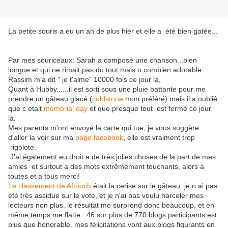
La petite souris a eu un an de plus hier et elle a été bien gatée...
Par mes souriceaux: Sarah a composé une chanson...bien
longue et qui ne rimait pas du tout mais o combien adorable...
Rassim m'a dit " je t'aime" 10000 fois ce jour la,
Quant à Hubby......il est sorti sous une pluie battante pour me
prendre un gâteau glacé (
coldstone
mon préféré) mais il a oublié
que c etait
memorial day
et que presque tout est fermé ce jour
là.
Mes parents m'ont envoyé la carte qui tue, je vous suggère
d'aller la voir sur ma
page facebook
, elle est vraiment trop
rigolote.
J'ai également eu droit a de très jolies choses de la part de mes
amies et surtout a des mots extrêmement touchants, alors a
toutes et a tous merci!
Le classement de
Aftouch
était la cerise sur le gâteau: je n ai pas
été très assidue sur le vote, et je n'ai pas voulu harceler mes
lecteurs non plus. le résultat me surprend donc beaucoup, et en
même temps me flatte : 46 sur plus de 770 blogs participants est
plus que honorable. mes félicitations vont aux blogs figurants en