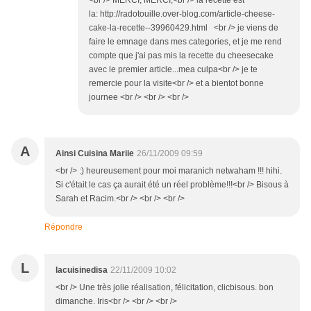
<br /> MERCI, MERCI,<br /> la recette est
la: http://radotouille.over-blog.com/article-cheese-
cake-la-recette--39960429.html <br /> je viens de
faire le emnage dans mes categories, et je me rend
compte que j'ai pas mis la recette du cheesecake
avec le premier article...mea culpa<br /> je te
remercie pour la visite<br /> et a bientot bonne
journee <br /> <br /> <br />
A
Ainsi Cuisina Mariie
26/11/2009 09:59
<br /> :) heureusement pour moi maranich netwaham !!! hihi.
Si c'était le cas ça aurait été un réel problème!!!<br /> Bisous à
Sarah et Racim.<br /> <br /> <br />
Répondre
L
lacuisinedisa
22/11/2009 10:02
<br /> Une très jolie réalisation, félicitation, clicbisous. bon
dimanche. Iris<br /> <br /> <br />