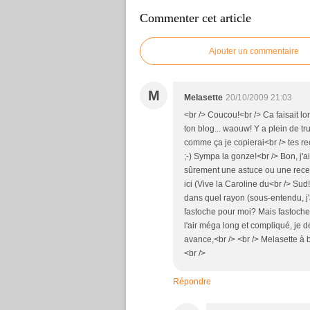
Commenter cet article
Ajouter un commentaire
M
Melasette
20/10/2009 21:03
<br /> Coucou!<br /> Ca faisait lo
ton blog... waouw! Y a plein de t
comme ça je copierai<br /> tes re
;-) Sympa la gonze!<br /> Bon, j'ai
sûrement une astuce ou une recet
ici (Vive la Caroline du<br /> Sud
dans quel rayon (sous-entendu, j'
fastoche pour moi? Mais fastoche,
l'air méga long et compliqué, je dé
avance,<br /> <br /> Melasette à bi
<br />
Répondre