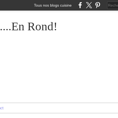
Tous nos blogs cuisine
....En Rond!
ct