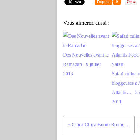
Repost
0
Vous aimerez aussi :
Des Nouvelles avant le
Ramadan - 9 juillet
2013
Safari culinair
bloggeuses a A
Atlantis... - 25
2011
« Chica Chica Boom Boom,...