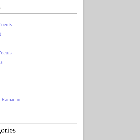
s
'oeufs
t
'oeufs
ns
u Ramadan
ories