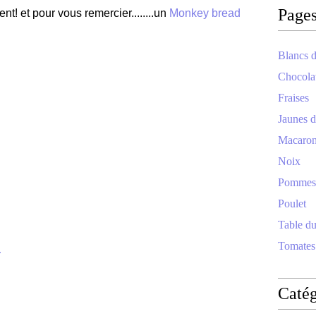
Page
nt! et pour vous remercier........un
Monkey
bread
Blancs d
Chocola
Fraises
Jaunes d
Macaro
Noix
Pommes
Poulet
Table d
Tomates
.
Catég