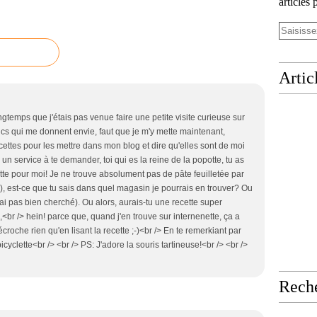
articles 
Artic
ngtemps que j'étais pas venue faire une petite visite curieuse sur
rucs qui me donnent envie, faut que je m'y mette maintenant,
cettes pour les mettre dans mon blog et dire qu'elles sont de moi
 un service à te demander, toi qui es la reine de la popotte, tu as
te pour moi! Je ne trouve absolument pas de pâte feuilletée par
!), est-ce que tu sais dans quel magasin je pourrais en trouver? Ou
ai pas bien cherché). Ou alors, aurais-tu une recette super
<br /> hein! parce que, quand j'en trouve sur internenette, ça a
croche rien qu'en lisant la recette ;-)<br /> En te remerkiant par
cyclette<br /> <br /> PS: J'adore la souris tartineuse!<br /> <br />
Rech