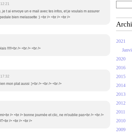
 12:21
e, je t ai envoye un e mail avec tes infos, et je voulais m assurer
 pedale bien melassette :) <br /> <br /> <br />
Arch
2021
ais !!!!!<br /> <br /> <br />
Janvi
2020
2016
2015
 17:32
en mon plat aussi :)<br /> <br /> <br />
2014
2013
2012
2011
imi<br /> <br /> bonne journée et clic, ne m'oublie pas<br /> <br />
2010
OT<br /> <br /> <br />
2009