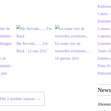
Radotoui
Cakes - 
Entremet
Cuisine 
Gateaux 
Me Revoila........I'm
En route vers de
Genoise
Back - 12 mai 2011
nouvelles aventures... -
Tartes S
e de
16 janvier 2011
Entrées 
tlantis -
Pains Et
 juin
Patisseri
Newsl
Pâte à modeler maison... »
Abonnez-