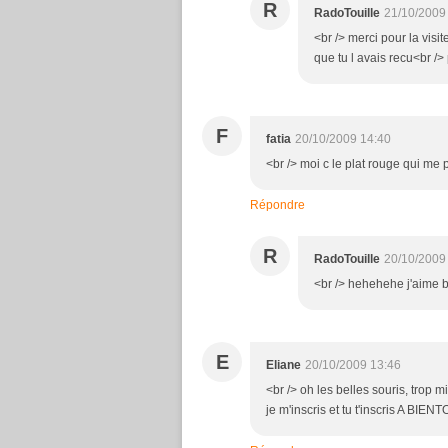
R
RadoTouille
21/10/2009
<br /> merci pour la visit
que tu l avais recu<br />
F
fatia
20/10/2009 14:40
<br /> moi c le plat rouge qui me pl
Répondre
R
RadoTouille
20/10/2009
<br /> hehehehe j'aime bi
E
Eliane
20/10/2009 13:46
<br /> oh les belles souris, trop m
je m'inscris et tu t'inscris A BIENT