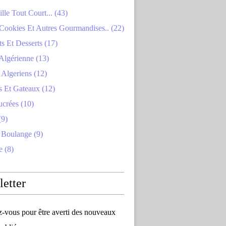
lle Tout Court... (43)
Cookies Et Autres Gourmandises.. (22)
s Et Desserts (17)
Algérienne (13)
Algeriens (12)
s Et Gateaux (12)
ucrées (10)
(9)
 Boulange (9)
e (8)
etter
vous pour être averti des nouveaux