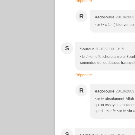
Répondre
R
RadoTouille
20/10/2009
<br /> c fait :) bienvenue
S
Sourour
20/10/2009 13:15
<br /> en effet chere amie el 3ou
commdoe du tout bisous transquilite
Répondre
R
RadoTouille
20/10/2009
<br /> absolument: Allah
qu on essaye d assumer...
sport !<br /> <br /> <br /
S