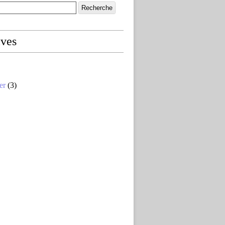
ives
er
(3)