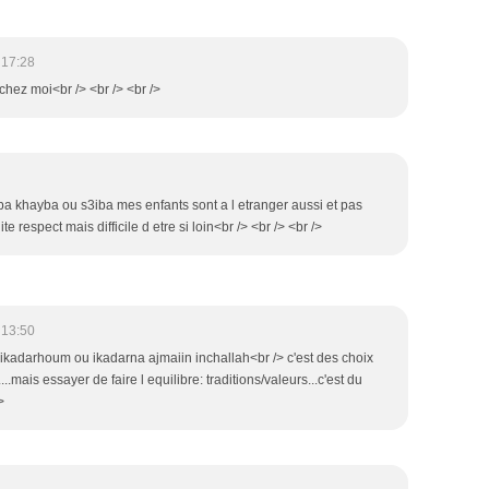
 17:28
 chez moi<br /> <br /> <br />
rba khayba ou s3iba mes enfants sont a l etranger aussi et pas
 respect mais difficile d etre si loin<br /> <br /> <br />
 13:50
 ikadarhoum ou ikadarna ajmaiin inchallah<br /> c'est des choix
.mais essayer de faire l equilibre: traditions/valeurs...c'est du
>