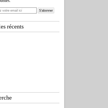
publiés.
les récents
erche