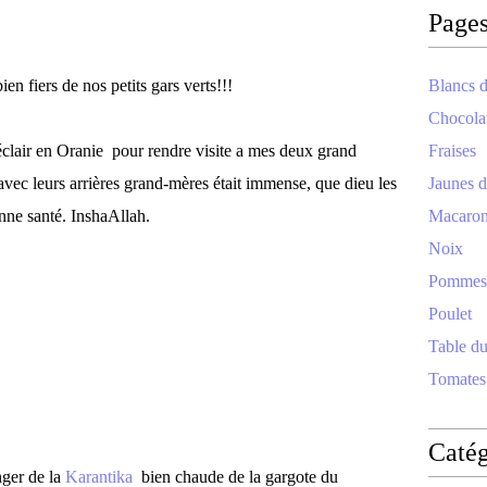
Page
ien fiers de nos petits gars verts!!!
Blancs d
Chocola
clair en Oranie pour rendre visite a mes deux grand
Fraises
avec leurs arrières grand-mères était immense, que dieu les
Jaunes d
onne santé. InshaAllah.
Macaro
Noix
Pommes
Poulet
Table d
Tomates
Catég
nger de la
Karantika
bien chaude de la gargote du