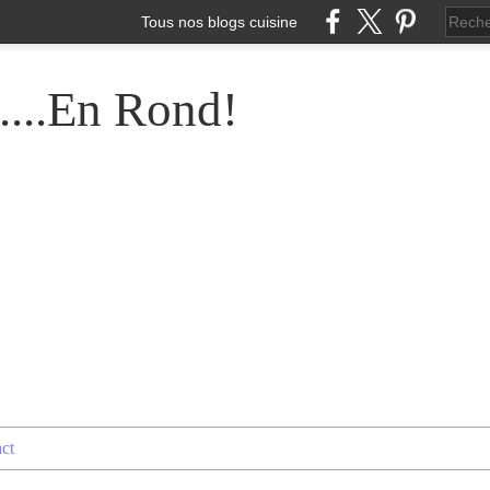
Tous nos blogs cuisine
....En Rond!
ct