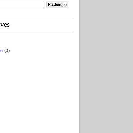
ives
er
(3)