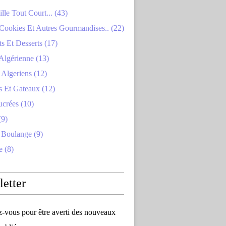
lle Tout Court... (43)
Cookies Et Autres Gourmandises.. (22)
s Et Desserts (17)
Algérienne (13)
Algeriens (12)
s Et Gateaux (12)
ucrées (10)
(9)
 Boulange (9)
e (8)
etter
vous pour être averti des nouveaux