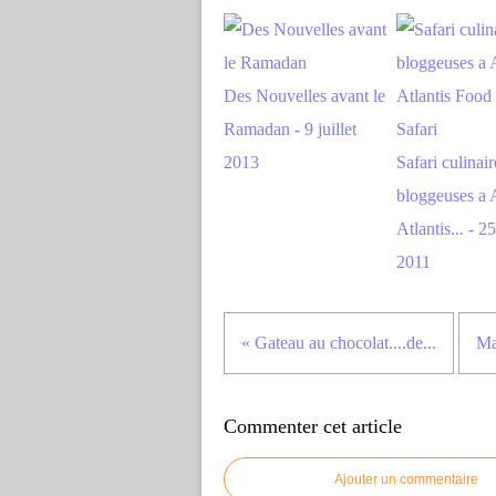
Des Nouvelles avant le
Ramadan - 9 juillet
2013
Safari culinair
bloggeuses a A
Atlantis... - 25
2011
« Gateau au chocolat....de...
Ma
Commenter cet article
Ajouter un commentaire