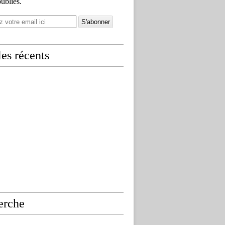
publiés.
les récents
erche