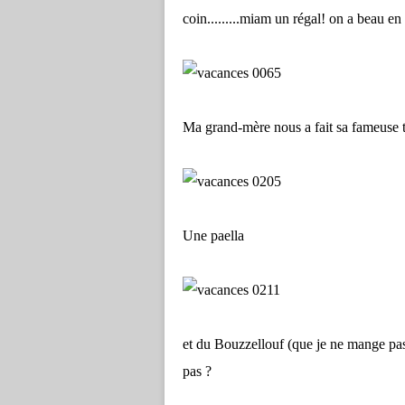
coin.........miam un régal! on a beau e
Ma grand-mère nous a fait sa fameuse 
Une paella
et du Bouzzellouf (que je ne mange pas
pas ?