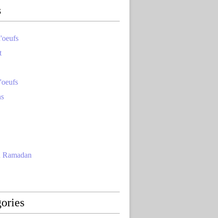
s
'oeufs
t
'oeufs
ns
u Ramadan
ories