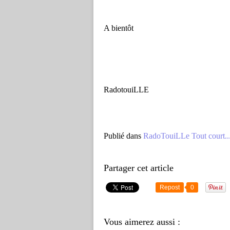
A bientôt
RadotouiLLE
Publié dans
RadoTouiLLe Tout court..
Partager cet article
Repost
0
Vous aimerez aussi :