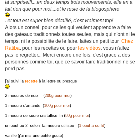
là surprise!!!....en deux temps trois mouvememts, elle en a
fait rien que pour moi....et le reste de la blogosphere
. et tout est super bien détaillé, c'est vraiment top!
Alors un conseil pour celles qui veulent apprendre a faire
des gateaux traditionnels toutes seules, mais qui n'ont ni le
temps, ni la possibilite de le faire. faites un petit tour
Chez
Ratiba
. pour les recettes ou pour
les vidéos
. vous n'allez
pas le regretter... Merci encore une fois, c'est grace a des
personnes comme toi, que ce savoir faire traditionnel ne se
perd pas!
j'ai suivi la
recette
à la lettre ou presque
2 mesures de noix (
200g pour m
o
i
)
1 mesure d'amande (
100g pour moi
)
1 mesure de sucre cristallisé fin (
80g pour moi
)
un oeuf ou 2 selon la mesure utilisée (
1 oeuf a suffit
)
vanille (j'ai mis une petite goute)