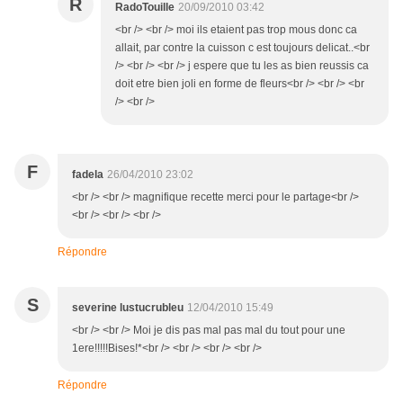
R
RadoTouille
20/09/2010 03:42
<br /> <br /> moi ils etaient pas trop mous donc ca
allait, par contre la cuisson c est toujours delicat..<br
/> <br /> <br /> j espere que tu les as bien reussis ca
doit etre bien joli en forme de fleurs<br /> <br /> <br
/> <br />
F
fadela
26/04/2010 23:02
<br /> <br /> magnifique recette merci pour le partage<br />
<br /> <br /> <br />
Répondre
S
severine lustucrubleu
12/04/2010 15:49
<br /> <br /> Moi je dis pas mal pas mal du tout pour une
1ere!!!!!Bises!*<br /> <br /> <br /> <br />
Répondre