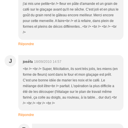
j'ai mis une petite<br /> fleur en pâte d'amande et un grain de
café sur le glaçage avant qu'il ne sêche. C'est joli et en plus le
goût du grain rend le gâteau encore meilleur. Merci encore
pour cette merveille. A faire<br /> et à refaire, dans plein de
formes et pleins de décos différentes...<br /> <br /> <br /> <br
/>
Répondre
J
joséfa
18/09/2010 14:57
<br /> <br /> Super, félicitation, ils sont très jolis, les miens (en
forme de fleurs) sont dans le four et mon glaçage est prêt.
C'est une bonne idée de marier les noix et le café. Le
mélange doit être<br /> parfait. L'opération la plus difficile a
été de les découper (l'étalage sur le plan de travail même
fariné, ça colle au doigts, au rouleau, à la table... dur dur).<br
/> <br /> <br /> <br />
Répondre