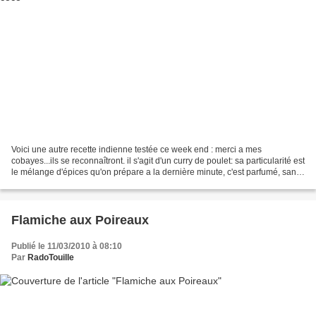
Voici une autre recette indienne testée ce week end : merci a mes
cobayes...ils se reconnaîtront. il s'agit d'un curry de poulet: sa particularité est
le mélange d'épices qu'on prépare a la dernière minute, c'est parfumé, sans
être trop fort, et ça change...
Flamiche aux Poireaux
Publié le 11/03/2010 à 08:10
Par
RadoTouille