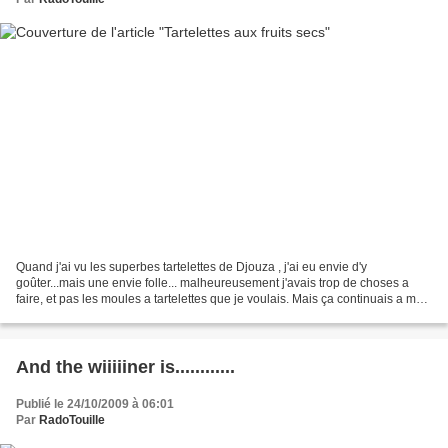
Quand j'ai vu les superbes tartelettes de Djouza , j'ai eu envie d'y
goûter...mais une envie folle... malheureusement j'avais trop de choses a
faire, et pas les moules a tartelettes que je voulais. Mais ça continuais a me
démanger, j'ai fini par les faire,...
And the wiiiiiner is............
Publié le 24/10/2009 à 06:01
Par
RadoTouille