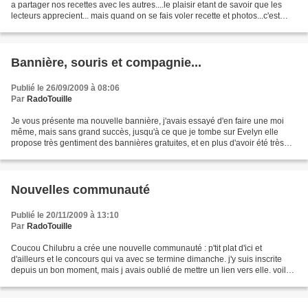
a partager nos recettes avec les autres....le plaisir etant de savoir que les
lecteurs apprecient... mais quand on se fais voler recette et photos...c'est
grave et en plus c'est...
Bannière, souris et compagnie...
Publié le 26/09/2009 à 08:06
Par
RadoTouille
Je vous présente ma nouvelle bannière, j'avais essayé d'en faire une moi
même, mais sans grand succès, jusqu'à ce que je tombe sur Evelyn elle
propose très gentiment des bannières gratuites, et en plus d'avoir été très
serviable, elle a tout de suite...
Nouvelles communauté
Publié le 20/11/2009 à 13:10
Par
RadoTouille
Coucou Chilubru a crée une nouvelle communauté : p'tit plat d'ici et
d'ailleurs et le concours qui va avec se termine dimanche. j'y suis inscrite
depuis un bon moment, mais j avais oublié de mettre un lien vers elle. voila
c'est chose faite...et il n'est...