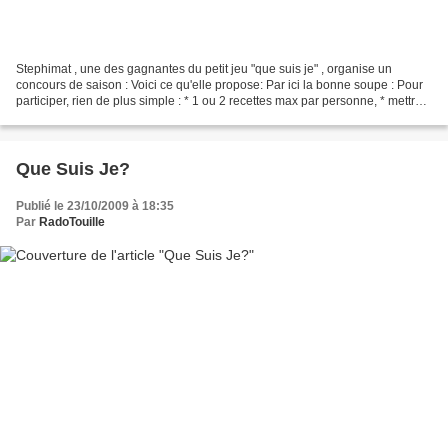
Stephimat , une des gagnantes du petit jeu "que suis je" , organise un
concours de saison : Voici ce qu'elle propose: Par ici la bonne soupe : Pour
participer, rien de plus simple : * 1 ou 2 recettes max par personne, * mettre
sa recette sur son blog...
Que Suis Je?
Publié le 23/10/2009 à 18:35
Par
RadoTouille