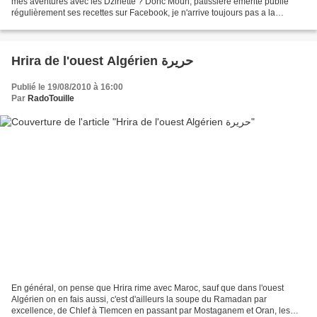
mes aventures avec les Dziriette ? Donc Moun, pâtissière émérite publie
régulièrement ses recettes sur Facebook, je n'arrive toujours pas a la
convaincre a se mettre au blog, et je me...
Hrira de l'ouest Algérien حريرة
Publié le 19/08/2010 à 16:00
Par
RadoTouille
En général, on pense que Hrira rime avec Maroc, sauf que dans l'ouest
Algérien on en fais aussi, c'est d'ailleurs la soupe du Ramadan par
excellence, de Chlef à Tlemcen en passant par Mostaganem et Oran, les