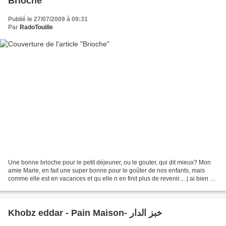
Brioche
Publié le 27/07/2009 à 09:31
Par
RadoTouille
Une bonne brioche pour le petit déjeuner, ou le gouter, qui dit mieux? Mon
amie Marie, en fait une super bonne pour le goûter de nos enfants, mais
comme elle est en vacances et qu elle n en finit plus de revenir.... j ai bien du
me décider a en faire...
Khobz eddar - Pain Maison- خبز الدار