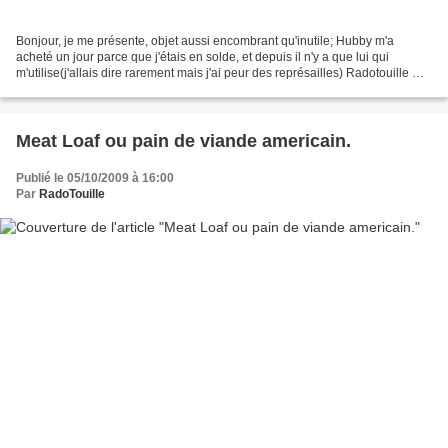
Bonjour, je me présente, objet aussi encombrant qu'inutile; Hubby m'a
acheté un jour parce que j'étais en solde, et depuis il n'y a que lui qui
m'utilise(j'allais dire rarement mais j'ai peur des représailles) Radotouille me
remplace par ce qu'elle a...
Meat Loaf ou pain de viande americain.
Publié le 05/10/2009 à 16:00
Par
RadoTouille