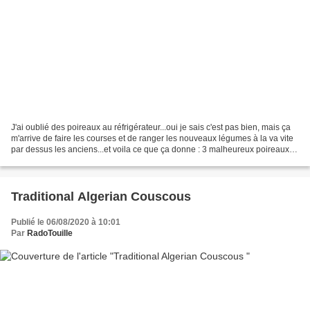
J'ai oublié des poireaux au réfrigérateur...oui je sais c'est pas bien, mais ça
m'arrive de faire les courses et de ranger les nouveaux légumes à la va vite
par dessus les anciens...et voila ce que ça donne : 3 malheureux poireaux a
faire cuire en urgence...
Traditional Algerian Couscous
Publié le 06/08/2020 à 10:01
Par
RadoTouille