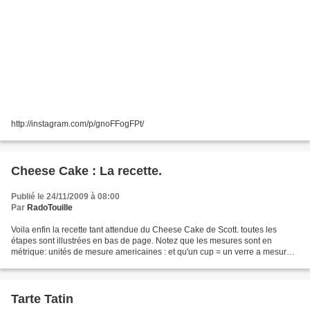
http://instagram.com/p/gnoFFogFPt/
Cheese Cake : La recette.
Publié le 24/11/2009 à 08:00
Par
RadoTouille
Voila enfin la recette tant attendue du Cheese Cake de Scott. toutes les
étapes sont illustrées en bas de page. Notez que les mesures sont en
métrique: unités de mesure americaines : et qu'un cup = un verre a mesurer
gradué a 240 ml Il Pour le fond de...
Tarte Tatin