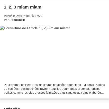
1, 2, 3 miam miam
Publié le 29/07/2009 à 07:23
Par
RadoTouille
Pour gagner ce livre : Les meilleures bouchées finger food - Minerva. Salées
ou sucrées - ces bouchées raviront tous les gourmands et combleront les
petites comme les plus grosses faims.Des plus simples aux plus élaborées -
des souvenirs d'enfance aux...