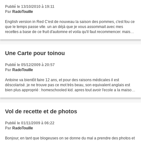
Publié le 13/10/2010 à 19:11
Par
RadoTouille
English version in Red C'est de nouveau la saison des pommes, c'est fou ce
que le temps passe vite. un an déjà que je vous assommait avec mes
recettes a base de ce fruit d'automne et voila qu'il faut recommencer. mais
rassurez vous nous n'avons pas été...
Une Carte pour toinou
Publié le 05/12/2009 à 20:57
Par
RadoTouille
Antoine va bientôt faire 12 ans, et pour des raisons médicales il est
déscolarisé. je ne trouve pas ce mot très beau, son equivalent anglais est
bien plus approprié : homeschooled kid. apres tout avoir l'ecole a la maison
c'est sympa comme concept. d'ailleurs...
Vol de recette et de photos
Publié le 01/11/2009 à 06:22
Par
RadoTouille
Bonjour, en tant que blogeuses on se donne du mal a prendre des photos et