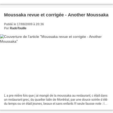
recettes varient, mais le principe est le même,...
Moussaka revue et corrigée - Another Moussaka
Publié le 17/08/2009 à 20:36
Par
RadoTouille
L a pre mière fois que j ai mangé de la moussaka au restaurant, c était dans
un restaurant grec, du quartier latin de Montréal, par une douce soirée d été
du temps ou on était jeunes, beaux et sans enfants !!! seule fausse note : la
moussaka, n avait...