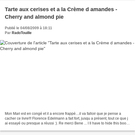
Tarte aux cerises et a la Crème d amandes -
Cherry and almond pie
Publié le 04/08/2009 à 18:11
Par
RadoTouille
Mon Mari est en congé et il a encore frappé....il va falloir que je pense a
cacher ce livre!!! Florence Edelmann a fait fort, jusqu a présent, tout ce que j
ai essayé ou presque a réussi :). Re merci Bene ... I ll have to hide this book ,
my husband is...