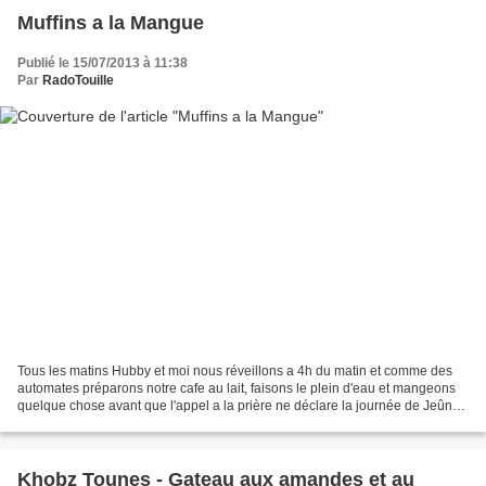
Muffins a la Mangue
Publié le 15/07/2013 à 11:38
Par
RadoTouille
Tous les matins Hubby et moi nous réveillons a 4h du matin et comme des
automates préparons notre cafe au lait, faisons le plein d'eau et mangeons
quelque chose avant que l'appel a la prière ne déclare la journée de Jeûne
commencée. Cette Année j'ai honte...
Khobz Tounes - Gateau aux amandes et au