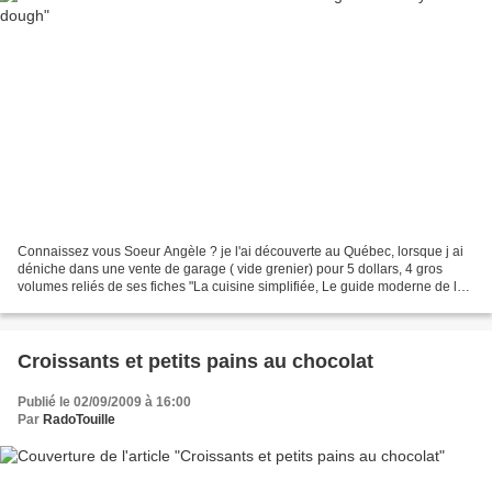
Connaissez vous Soeur Angèle ? je l'ai découverte au Québec, lorsque j ai
déniche dans une vente de garage ( vide grenier) pour 5 dollars, 4 gros
volumes reliés de ses fiches "La cuisine simplifiée, Le guide moderne de la
cuisine" aux éditions Publicor....
Croissants et petits pains au chocolat
Publié le 02/09/2009 à 16:00
Par
RadoTouille