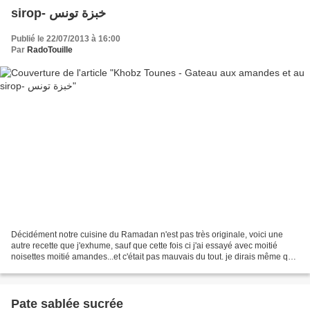
sirop- خبزة تونس
Publié le 22/07/2013 à 16:00
Par
RadoTouille
Décidément notre cuisine du Ramadan n'est pas très originale, voici une
autre recette que j'exhume, sauf que cette fois ci j'ai essayé avec moitié
noisettes moitié amandes...et c'était pas mauvais du tout. je dirais même que
c'était presque meilleur qu'avec...
Pate sablée sucrée