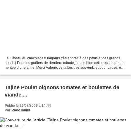
Le Gâteau au chocolat est toujours très apprécié des petits et des grands
aussi :) Pour les goûters de dernière minute, j aime bien cette recette rapide,
héritée d une amie. Merci Valérie. Je la fais très souvent...et pour cause: en
rajoutant une ganache...
Tajine Poulet oignons tomates et boulettes de
viande....
Publié le 26/08/2009 à 14:44
Par
RadoTouille