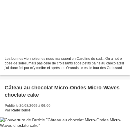
Les bonnes viennoiseries nous manquent en Caroline du sud....On a notre
dose de soleil, mais pas celle de croissants et de petits pains au chocolats!!!
j'ai donc fini par m'y mettre et après les Oranais , c est le tour des Croissants.
J'ai trouvé une...
Gâteau au chocolat Micro-Ondes Micro-Waves
choclate cake
Publié le 20/08/2009 à 06:00
Par
RadoTouille