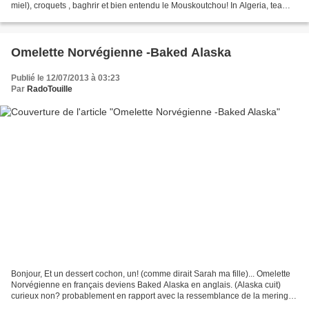
miel), croquets , baghrir et bien entendu le Mouskoutchou! In Algeria, tea
time should be called coffee...
Omelette Norvégienne -Baked Alaska
Publié le 12/07/2013 à 03:23
Par
RadoTouille
Bonjour, Et un dessert cochon, un! (comme dirait Sarah ma fille)... Omelette
Norvégienne en français deviens Baked Alaska en anglais. (Alaska cuit)
curieux non? probablement en rapport avec la ressemblance de la meringue
avec un iceberg ou des glaciers?...