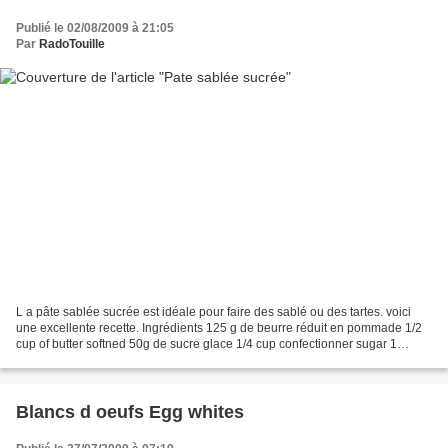
Publié le 02/08/2009 à 21:05
Par
RadoTouille
L a pâte sablée sucrée est idéale pour faire des sablé ou des tartes. voici
une excellente recette. Ingrédients 125 g de beurre réduit en pommade 1/2
cup of butter softned 50g de sucre glace 1/4 cup confectionner sugar 1
pincée de sel pinch of salt 1...
Blancs d oeufs Egg whites