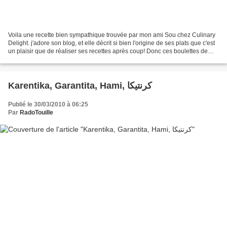
Voila une recette bien sympathique trouvée par mon ami Sou chez Culinary
Delight. j'adore son blog, et elle décrit si bien l'origine de ses plats que c'est
un plaisir que de réaliser ses recettes après coup! Donc ces boulettes de
viande hachée si originales,...
Karentika, Garantita, Hami, كرنتيكا
Publié le 30/03/2010 à 06:25
Par
RadoTouille