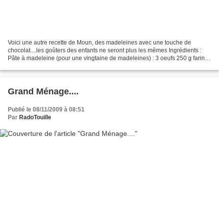
Voici une autre recette de Moun, des madeleines avec une touche de
chocolat....les goûters des enfants ne seront plus les mêmes Ingrédients :
Pâte à madeleine (pour une vingtaine de madeleines) : 3 oeufs 250 g farine
220 g sucre semoule 125 g de beurre...
Grand Ménage....
Publié le 08/11/2009 à 08:51
Par
RadoTouille