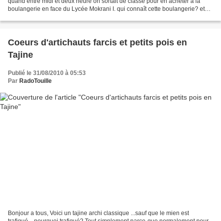
quand entre midi et deux heure on sortait de classe pour en acheter à la
boulangerie en face du Lycée Mokrani I. qui connaît cette boulangerie? et
qui se souviens de leur pizza couverte...
Coeurs d'artichauts farcis et petits pois en
Tajine
Publié le 31/08/2010 à 05:53
Par
RadoTouille
Bonjour a tous, Voici un tajine archi classique ...sauf que le mien est
trafiqué....pourquoi trafiqué? Tout simplement parce-que normalement pour