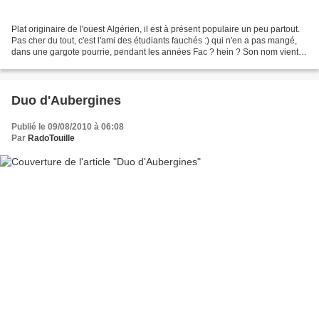
Plat originaire de l'ouest Algérien, il est à présent populaire un peu partout.
Pas cher du tout, c'est l'ami des étudiants fauchés :) qui n'en a pas mangé,
dans une gargote pourrie, pendant les années Fac ? hein ? Son nom vient
du mot Caliente en espagnol...
Duo d'Aubergines
Publié le 09/08/2010 à 06:08
Par
RadoTouille