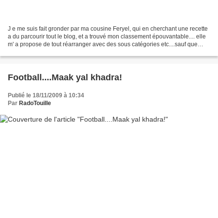
J e me suis fait gronder par ma cousine Feryel, qui en cherchant une recette
a du parcourir tout le blog, et a trouvé mon classement épouvantable.... elle
m' a propose de tout réarranger avec des sous catégories etc....sauf que
c'est impossible de faire...
Football....Maak yal khadra!
Publié le 18/11/2009 à 10:34
Par
RadoTouille