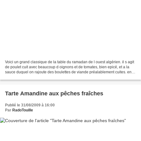
Voici un grand classique de la table du ramadan de l ouest algérien. il s agit
de poulet cuit avec beaucoup d oignons et de tomates, bien epicé, et a la
sauce duquel on rajoute des boulettes de viande préalablement cuites. enfin
c est plutot des croquettes,...
Tarte Amandine aux pêches fraîches
Publié le 31/08/2009 à 16:00
Par
RadoTouille