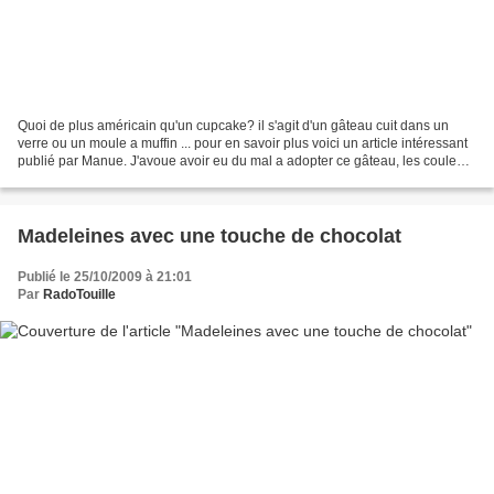
Quoi de plus américain qu'un cupcake? il s'agit d'un gâteau cuit dans un
verre ou un moule a muffin ... pour en savoir plus voici un article intéressant
publié par Manue. J'avoue avoir eu du mal a adopter ce gâteau, les couleurs
fluorescentes du glaçage...
Madeleines avec une touche de chocolat
Publié le 25/10/2009 à 21:01
Par
RadoTouille