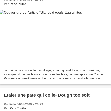
Publié le 27/07/2009 à 07:19
Par
RadoTouille
Je n aime pas du tout le gaspillage, surtout quand il s agit de nourriture,
alors quand j ai des blancs d oeufs sur les bras, comme apres une Crème
Pâtissière ou une Crème au beurre, et que je ne suis pas d attaque pour
faire des meringues, je les congèle!...
Etaler une pate qui colle- Dough too soft
Publié le 04/08/2009 à 20:29
Par
RadoTouille