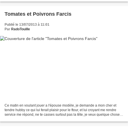
Tomates et Poivrons Farcis
Publié le 13/07/2013 à 11:01
Par
RadoTouille
Ce matin en voulant jouer a l'épouse modèle, je demande a mon cher et
tendre hubby ce qui lui ferait plaisir pour le ftour, et lui croyant me rendre
service me répond, ne te casses surtout pas la tête, je veux quelque chose
de léger. LEGER !!! pendant...