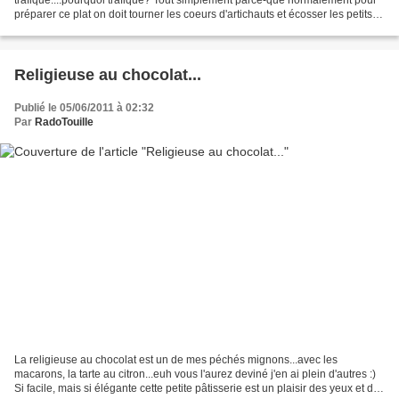
préparer ce plat on doit tourner les coeurs d'artichauts et écosser les petits
pois, mais ici, a Greenville,...
Religieuse au chocolat...
Publié le 05/06/2011 à 02:32
Par
RadoTouille
La religieuse au chocolat est un de mes péchés mignons...avec les
macarons, la tarte au citron...euh vous l'aurez deviné j'en ai plein d'autres :)
Si facile, mais si élégante cette petite pâtisserie est un plaisir des yeux et des